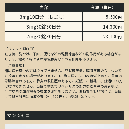
内容
金額（税込）
3mg10日分（お試し）
5,500
円
3mg30錠30日分
14,300
円
7mg30錠30日分
23,100
円
【リスク・副作用】
吐き気、胸やけ、下痢、便秘などの胃腸障害などの副作用がある場合があ
ります。極めて稀ですが急性膵炎などの副作用もあります。
【注意事項】
糖尿病治療中の方は投与できません。甲状腺疾患、膵臓疾患の方について
も投与できない場合があります。 18 歳未満の方、65 歳以上の方、重度の
胃腸障害のある方、膵炎の既往歴のある方、妊娠中、授乳中、妊活中 の方
は投与できません。当院で初めてリベルサスの処方をご希望の患者様は、
半年以内の血液検査の結果をお持ちください。お持ちで無い場合は、当院
にて処方当日に血液検査（+1,100円）が必須となります。
マンジャロ