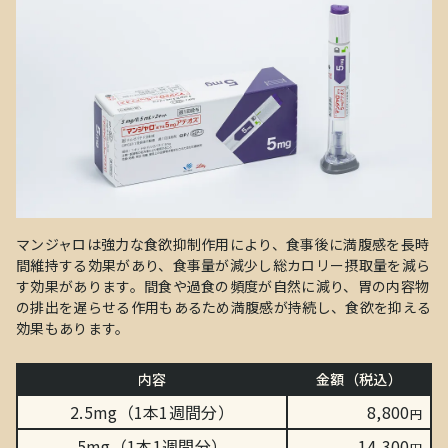
マンジャロは強力な食欲抑制作用により、食事後に満腹感を長時
間維持する効果があり、食事量が減少し総カロリー摂取量を減ら
す効果があります。間食や過食の頻度が自然に減り、胃の内容物
の排出を遅らせる作用もあるため満腹感が持続し、食欲を抑える
効果もあります。
内容
金額（税込）
2.5mg（1本1週間分）
8,800
円
5mg（1本1週間分）
14,300
円