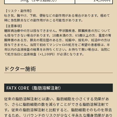
【リスク・副作用】
吐き気、胸やけ、下痢、便秘などの副作用がある場合があります。極めて
稀に急性膵炎などの副作用がおこる可能性があります。
【注意事項】
糖尿病治療中の方は投与できません。甲状腺疾患、膵臓疾患の方について
も投与できない場合があります。18歳未満の方、65歳以上の方、重度の胃
腸障害のある方、膵炎の既往歴のある方、妊娠中、授乳中、妊活中の方は
投与できません。当院で初めてマンジャロの処方をご希望の患者様は、半
年以内の血液検査の結果をお持ちください。お持ちで無い場合は、当院に
て処方当日に血液検査（+1,100円）が必須となります。
ドクター施術
FATX CORE（脂肪溶解注射）
従来の脂肪溶解注射とは違い、脂肪細胞を小さくする効果があ
り、さらに脂肪細胞の数を減らすことができる脂肪溶解注射で
す。従来の脂肪溶解注射と比較すると、脂肪細胞そのものを除去
するため、リバウンドのリスクが少なく半永久な痩身効果があり