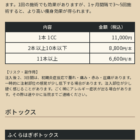
ます。1回の施術でも効果がありますが、1ヶ月間隔で3～5回施
術すると、より高い痩身効果が得られます。
内容
金額（税込）
1本 1CC
11,000
円
2本以上10本以下
8,800
円/本
11本以上
6,600
円/本
【リスク・副作用】
注入後 2、3日間は、初期炎症反応で腫れ・痛み・赤み・圧痛があります。
一時的に注射部位の感覚が少し低下する場合があります。注入部位が少し
硬く感じることがあります。ごく稀にアレルギー症状が出る場合がありま
す。その際は速やかに当院までご連絡ください。
ボトックス
ふくらはぎボトックス