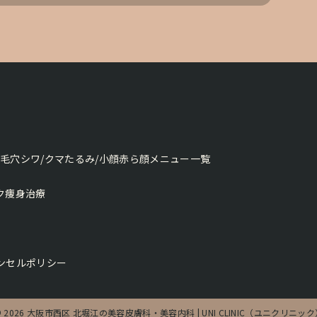
斑
毛穴
シワ/クマ
たるみ/小顔
赤ら顔
メニュー一覧
ク
痩身治療
ンセルポリシー
© 2026 大阪市西区 北堀江の美容皮膚科・美容内科 | UNI CLINIC（ユニクリニック