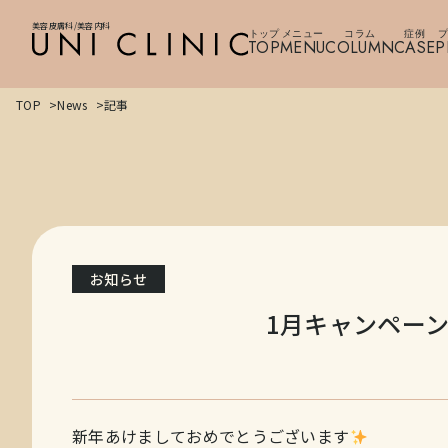
美容皮膚科/美容内科
トップ
メニュー
コラム
症例
プ
TOP
MENU
COLUMN
CASE
P
TOP
News
記事
お知らせ
1月キャンペー
新年あけましておめでとうございます