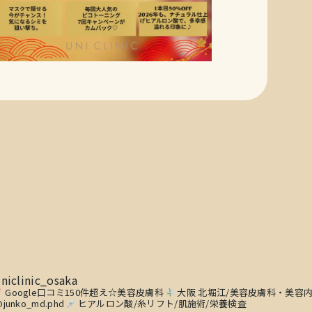
niclinic_osaka
Google口コミ150件超え☆美容皮膚科
大阪 北堀江/美容皮膚科・美容
junko_md.phd
ヒアルロン酸/糸リフト/肌施術/栄養検査