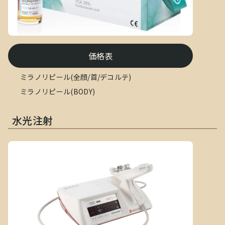
価格表
ミラノリピール(全顔/首/デコルテ)
ミラノリピール(BODY)
水光注射