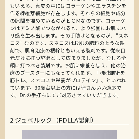
もいえる、真皮の中にはコラーゲンやエラスチンを
作る線維芽細胞が存在します。それらの細胞や成分
の隙間を埋めているのがＥＣＭなのです。コラーゲ
ンはアミノ酸でつながれると、より強固にお肌にハ
リ感を生み出します。その手助けとなるのが、“スネ
コス” なのです。スネコスはお肌の肥料のような製
剤で、肌育治療の根幹ともいえる製剤です。従来目
元だけに打つ施術として広まりましたが、むしろ全
顔に打つべき製剤です。お肌に栄養を与え、他の治
療のブースターにもなってくれます。「機械施術を
筋トレ、スネコスや栄養がプロテイン」、といわれ
ています。30歳台以上の方には皆さんいい適応で
す。Dr.の手打ちにてご対応させていただきます。
2
ジュべルック（PDLLA製剤）