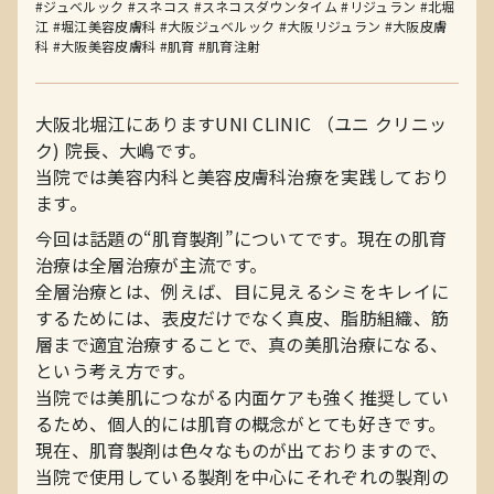
#ジュベルック
#スネコス
#スネコスダウンタイム
#リジュラン
#北堀
江
#堀江美容皮膚科
#大阪ジュベルック
#大阪リジュラン
#大阪皮膚
科
#大阪美容皮膚科
#肌育
#肌育注射
大阪北堀江にありますUNI CLINIC （ユニ クリニッ
ク) 院長、大嶋です。
当院では美容内科と美容皮膚科治療を実践しており
ます。
今回は話題の“肌育製剤”についてです。現在の肌育
治療は全層治療が主流です。
全層治療とは、例えば、目に見えるシミをキレイに
するためには、表皮だけでなく真皮、脂肪組織、筋
層まで適宜治療することで、真の美肌治療になる、
という考え方です。
当院では美肌につながる内面ケアも強く推奨してい
るため、個人的には肌育の概念がとても好きです。
現在、肌育製剤は色々なものが出ておりますので、
当院で使用している製剤を中心にそれぞれの製剤の