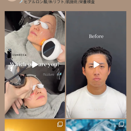
ヒアルロン酸/糸リフト/肌施術/栄養検査