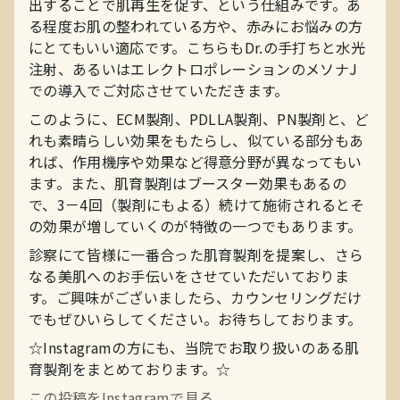
出することで肌再生を促す、という仕組みです。あ
る程度お肌の整われている方や、赤みにお悩みの方
にとてもいい適応です。こちらもDr.の手打ちと水光
注射、あるいはエレクトロポレーションのメソナJ
での導入でご対応させていただきます。
このように、ECM製剤、PDLLA製剤、PN製剤と、ど
れも素晴らしい効果をもたらし、似ている部分もあ
れば、作用機序や効果など得意分野が異なってもい
ます。また、肌育製剤はブースター効果もあるの
で、3－4回（製剤にもよる）続けて施術されるとそ
の効果が増していくのが特徴の一つでもあります。
診察にて皆様に一番合った肌育製剤を提案し、さら
なる美肌へのお手伝いをさせていただいておりま
す。ご興味がございましたら、カウンセリングだけ
でもぜひいらしてください。お待ちしております。
☆Instagramの方にも、当院でお取り扱いのある肌
育製剤をまとめております。☆
この投稿をInstagramで見る