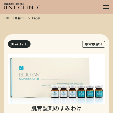
症例
美容皮膚科/美容内科
CASE
プライス
PRICE
TOP
美容コラム
記事
ドクター
DOCTOR
2024.12.13
美容皮膚科
肌育製剤のすみわけ