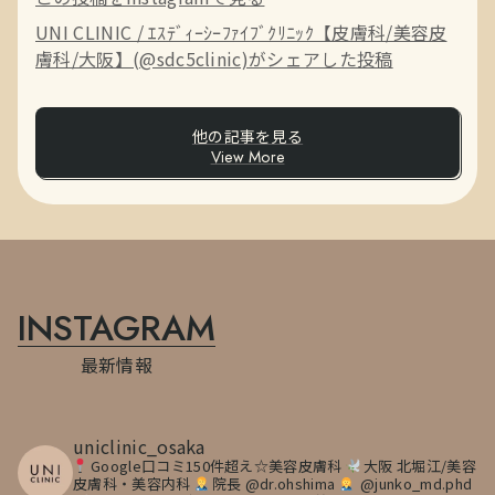
UNI CLINIC / ｴｽﾃﾞｨｰｼｰﾌｧｲﾌﾞｸﾘﾆｯｸ【皮膚科/美容皮
膚科/大阪】(@sdc5clinic)がシェアした投稿
他の記事を見る
View More
INSTAGRAM
最新情報
uniclinic_osaka
Google口コミ150件超え☆美容皮膚科
大阪 北堀江/美容
皮膚科・美容内科
院長 @dr.ohshima
@junko_md.phd