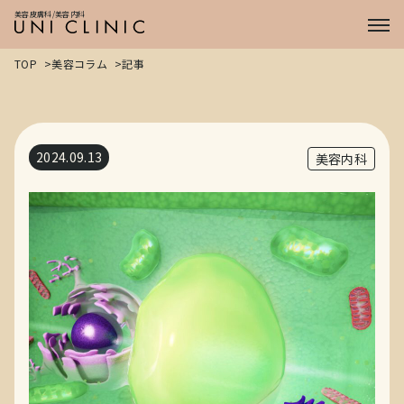
症例
美容皮膚科/美容内科
CASE
プライス
PRICE
TOP
美容コラム
記事
ドクター
DOCTOR
2024.09.13
美容内科