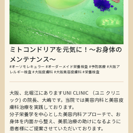
ミトコンドリアを元気に！～お身体の
メンテナンス～
#オーソモレキュラー
#オーダーメイド栄養検査
#予防医療
#大阪ア
レルギー検査
#大阪皮膚科
#大阪美容皮膚科
#栄養検査
大阪、北堀江にありますUNI CLINIC （ユニ クリニ
ック) の院長、大嶋です。当院では美容内科と美容皮
膚科治療を実践しております。
分子栄養学を中心とした美容内科アプローチで、お
身体を内面から整え、美肌治療の助けになるように
患者様にご提案させていただいております。