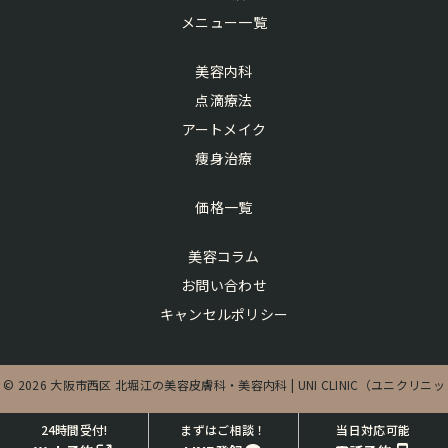
メニュー一覧
美容内科
点滴療法
アートメイク
痩身治療
価格一覧
美容コラム
お問い合わせ
キャンセルポリシー
© 2026 大阪市西区 北堀江の美容皮膚科・美容内科 | UNI CLINIC（ユニクリニッ
ク）
24時間受付!
まずはご相談！
当日対応可能