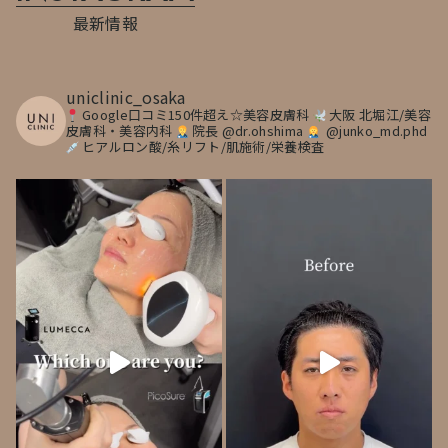
最新情報
uniclinic_osaka
Google口コミ150件超え☆美容皮膚科
大阪 北堀江/美容
皮膚科・美容内科
院長 @dr.ohshima
@junko_md.phd
ヒアルロン酸/糸リフト/肌施術/栄養検査