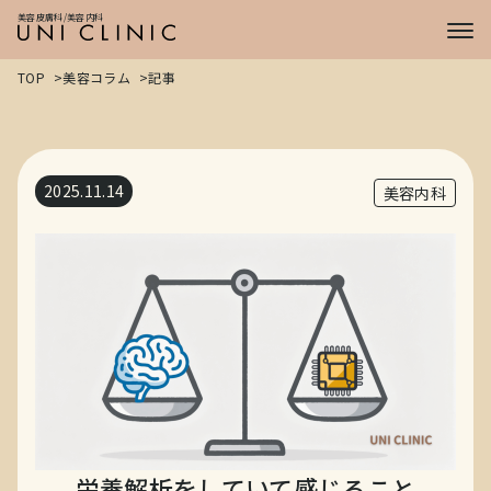
症例
美容皮膚科/美容内科
CASE
プライス
PRICE
TOP
美容コラム
記事
ドクター
DOCTOR
2025.11.14
美容内科
栄養解析をしていて感じること